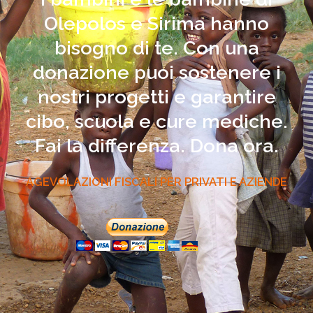
Olepolos e Sirima hanno
bisogno di te. Con una
donazione puoi sostenere i
nostri progetti e garantire
cibo, scuola e cure mediche.
Fai la differenza. Dona ora.
AGEVOLAZIONI FISCALI PER PRIVATI E AZIENDE