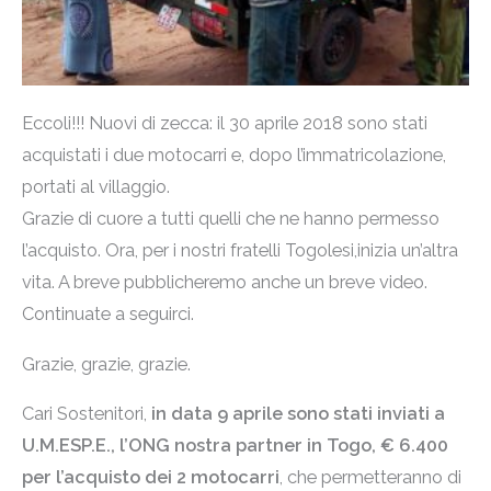
Eccoli!!! Nuovi di zecca: il 30 aprile 2018 sono stati
acquistati i due motocarri e, dopo l’immatricolazione,
portati al villaggio.
Grazie di cuore a tutti quelli che ne hanno permesso
l’acquisto. Ora, per i nostri fratelli Togolesi,inizia un’altra
vita. A breve pubblicheremo anche un breve video.
Continuate a seguirci.
Grazie, grazie, grazie.
Cari Sostenitori,
in data 9 aprile sono stati inviati a
U.M.ESP.E., l’ONG nostra partner in Togo, € 6.400
per l’acquisto dei 2 motocarri
, che permetteranno di