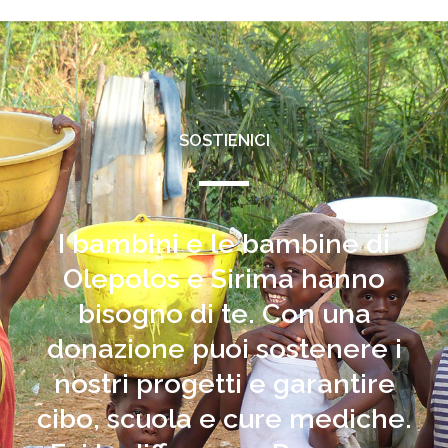
SOSTIENICI
I bambini e le bambine di
Olepolos e Sirima hanno
bisogno di te. Con una
donazione puoi sostenere i
nostri progetti e garantire
cibo, scuola e cure mediche.