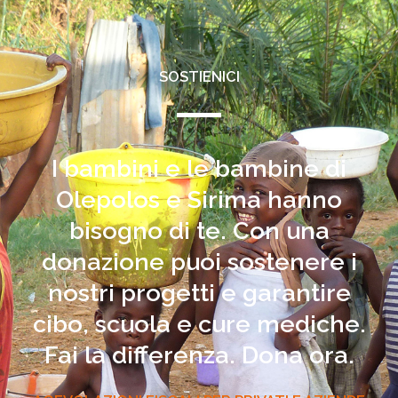
SOSTIENICI
I bambini e le bambine di
Olepolos e Sirima hanno
bisogno di te. Con una
donazione puoi sostenere i
nostri progetti e garantire
cibo, scuola e cure mediche.
Fai la differenza. Dona ora.