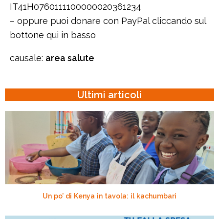
IT41H0760111100000020361234
– oppure puoi donare con PayPal cliccando sul
bottone qui in basso
causale:
area salute
Ultimi articoli
Un po’ di Kenya in tavola: il kachumbari