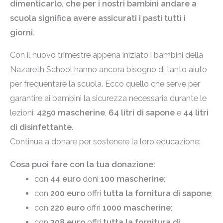
dimenticarlo, che per i nostri bambini andare a
scuola significa avere assicurati i pasti tutti i
giorni.
Con il nuovo trimestre appena iniziato i bambini della
Nazareth School hanno ancora bisogno di tanto aiuto
per frequentare la scuola. Ecco quello che serve per
garantire ai bambini la sicurezza necessaria durante le
lezioni:
4250 mascherine
,
64 litri di sapone
e
44 litri
di disinfettante
.
Continua a donare per sostenere la loro educazione:
Cosa puoi fare con la tua donazione:
con
44 euro
doni
100 mascherine;
con
200 euro
offri
tutta la fornitura di sapone
;
con
220 euro
offri
1000 mascherine
;
con
308 euro
offri
tutta la fornitura di