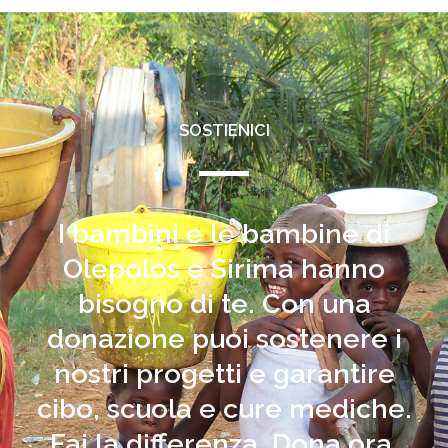
SOSTIENICI
I bambini e le bambine di
Olepolos e Sirima hanno
bisogno di te. Con una
donazione puoi sostenere i
nostri progetti e garantire
cibo, scuola e cure mediche.
Fai la differenza. Dona ora.