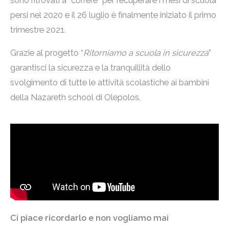
sono ritrovati a “correre” per recuperare i mesi di scuola
persi nel 2020 e il 26 luglio è finalmente iniziato il primo
trimestre 2021.
Grazie al progetto “
Ritorniamo a scuola in sicurezza
”
garantisci la sicurezza e la tranquillità dello
svolgimento di tutte le attività scolastiche ai bambini
della Nazareth school di Olepolos.
Ci piace ricordarlo e non vogliamo mai