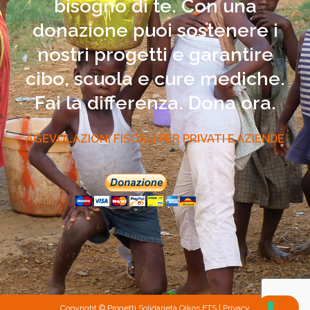
bisogno di te. Con una
donazione puoi sostenere i
nostri progetti e garantire
cibo, scuola e cure mediche.
Fai la differenza. Dona ora.
AGEVOLAZIONI FISCALI PER PRIVATI E AZIENDE
Copyright © Progetti Solidarietà Oikos ETS |
Privacy