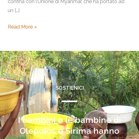
confina con l’Unione di Myanmar, che ha portato ad
un […]
Read More »
SOSTIENICI
I bambini e le bambine di
Olepolos e Sirima hanno