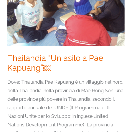
Kapuang”￼
Thailandia “Un asilo a Pae
Kapuang”￼
Dove: Thailandia Pae Kapuang è un villaggio nel nord
della Thailandia, nella provincia di Mae Hong Son, una
delle province più povere in Thailandia, secondo il
rapporto annuale dell’UNDP (Il Programma delle
Nazioni Unite per lo Sviluppo; in inglese United
Nations Development Programme) La provincia