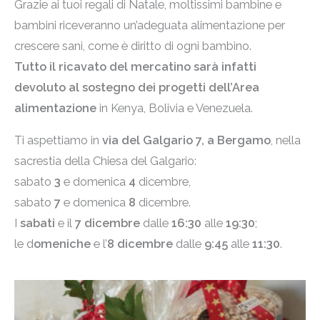
Grazie ai tuoi regali di Natale, moltissimi bambine e
bambini riceveranno un’adeguata alimentazione per
crescere sani, come è diritto di ogni bambino.
Tutto il ricavato del mercatino sarà infatti
devoluto al sostegno dei progetti dell’Area
alimentazione
in Kenya, Bolivia e Venezuela.
Ti aspettiamo in
via del Galgario 7, a Bergamo
, nella
sacrestia della Chiesa del Galgario:
sabato
3
e domenica
4
dicembre,
sabato
7
e domenica
8
dicembre.
I
sabati
e il
7 dicembre
dalle
16:30
alle
19:30
;
le d
omeniche
e l’
8 dicembre
dalle
9:45
alle
11:30
.