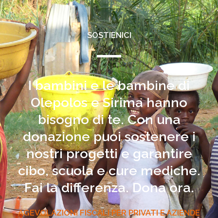
SOSTIENICI
I bambini e le bambine di
Olepolos e Sirima hanno
bisogno di te. Con una
donazione puoi sostenere i
nostri progetti e garantire
cibo, scuola e cure mediche.
Fai la differenza. Dona ora.
AGEVOLAZIONI FISCALI PER PRIVATI E AZIENDE