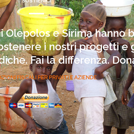
SOSTIENICI
i Olepolos e Sirima hanno b
tenere i nostri progetti e g
iche. Fai la differenza. Don
IONI FISCALI PER PRIVATI E AZIENDE