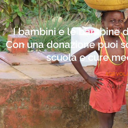
I bambini e le bambine d
Con una donazione puoi sos
scuola e cure med
AGEVOLAZ