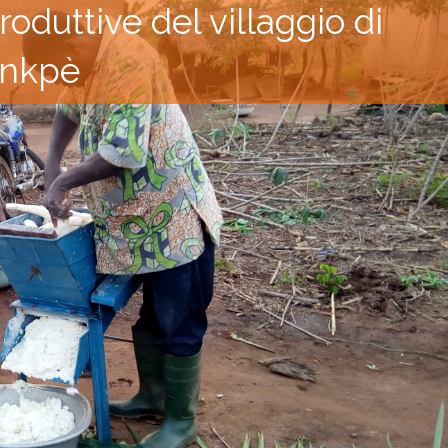
roduttive del villaggio di
nkpè