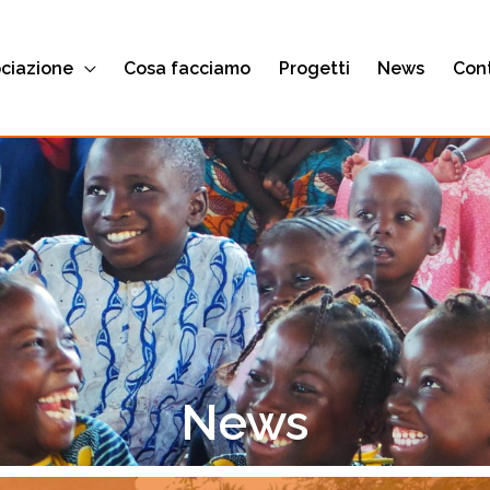
ociazione
Cosa facciamo
Progetti
News
Cont
News