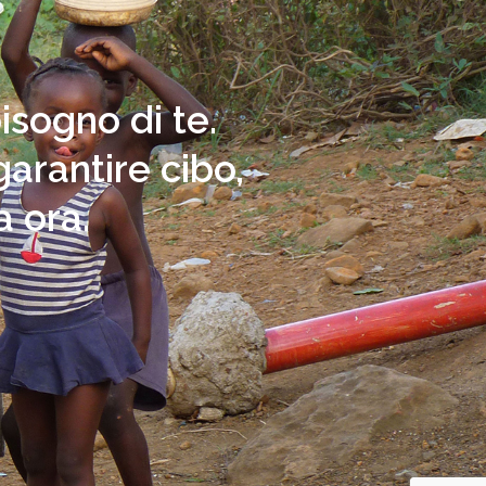
isogno di te.
arantire cibo,
a ora.