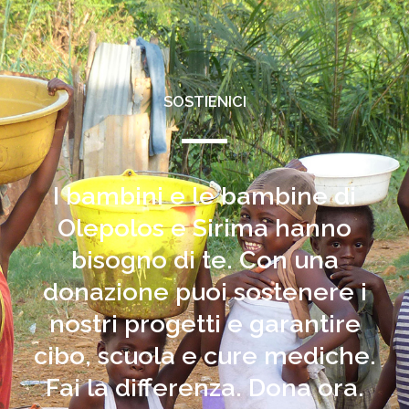
SOSTIENICI
I bambini e le bambine di
Olepolos e Sirima hanno
bisogno di te. Con una
donazione puoi sostenere i
nostri progetti e garantire
cibo, scuola e cure mediche.
Fai la differenza. Dona ora.