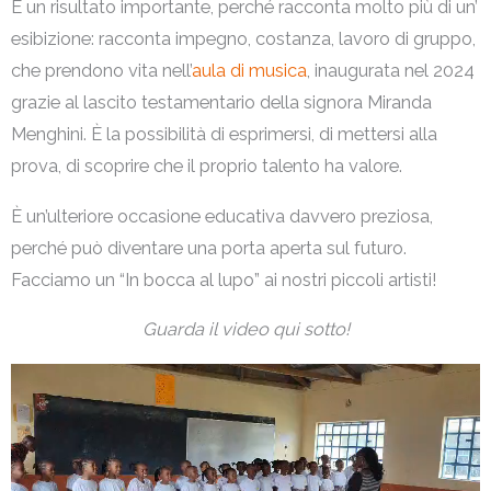
È un risultato importante, perché racconta molto più di un’
esibizione: racconta impegno, costanza, lavoro di gruppo,
che prendono vita nell’
aula di musica
, inaugurata nel 2024
grazie al lascito testamentario della signora Miranda
Menghini. È la possibilità di esprimersi, di mettersi alla
prova, di scoprire che il proprio talento ha valore.
È un’ulteriore occasione educativa davvero preziosa,
perché può diventare una porta aperta sul futuro.
Facciamo un “In bocca al lupo” ai nostri piccoli artisti!
Guarda il video qui sotto!