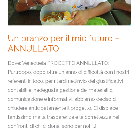
futuro
–
ANNULLATO
Un pranzo per il mio futuro –
ANNULLATO
Dove: Venezuela PROGETTO ANNULLATO:
Purtroppo, dopo oltre un anno di difficoltà con i nostri
referenti in loco, per ritardi nell’invio dei giustificativi
contabili e inadeguata gestione dei materiali di
comunicazione e informativi, abbiamo deciso di
chiudere anticipatamente il progetto. Ci dispiace
tantissimo ma la trasparenza e la correttezza nei
confronti di chi ci dona, sono per noi […]