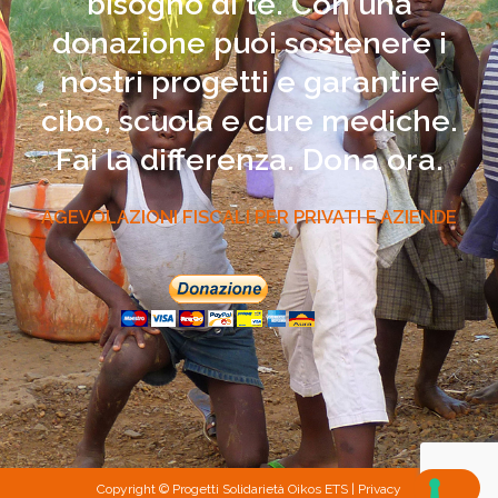
bisogno di te. Con una
donazione puoi sostenere i
nostri progetti e garantire
cibo, scuola e cure mediche.
Fai la differenza. Dona ora.
AGEVOLAZIONI FISCALI PER PRIVATI E AZIENDE
Copyright © Progetti Solidarietà Oikos ETS |
Privacy