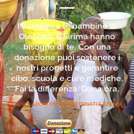
I bambini e le bambine di
Olepolos e Sirima hanno
bisogno di te. Con una
donazione puoi sostenere i
nostri progetti e garantire
cibo, scuola e cure mediche.
Fai la differenza. Dona ora.
AGEVOLAZIONI FISCALI PER PRIVATI E AZIENDE