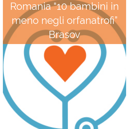
Romania “10 bambini in
meno negli orfanatrofi”
Brasov