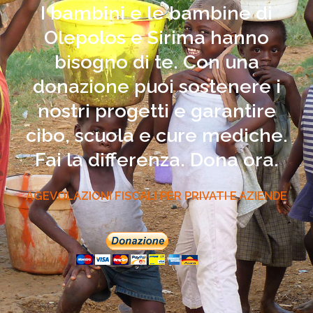
I bambini e le bambine di
Olepolos e Sirima hanno
bisogno di te. Con una
donazione puoi sostenere i
nostri progetti e garantire
cibo, scuola e cure mediche.
Fai la differenza. Dona ora.
AGEVOLAZIONI FISCALI PER PRIVATI E AZIENDE