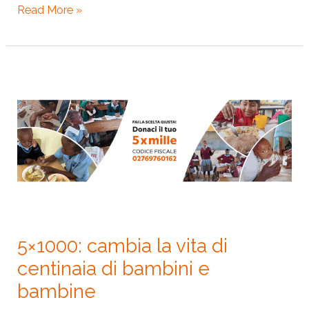
Read More »
5×1000:
cambia
la
vita
di
centinaia
di
bambini
e
5×1000: cambia la vita di
bambine
centinaia di bambini e
bambine