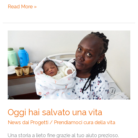
Read More »
Oggi
hai
salvato
una
vita
Oggi hai salvato una vita
News dai Progetti
/
Prendiamoci cura della vita
Una storia a lieto fine grazie al tuo aiuto prezioso.