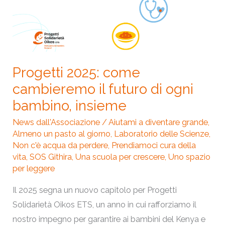
il
futuro
di
ogni
bambino,
Progetti 2025: come
insieme
cambieremo il futuro di ogni
bambino, insieme
News dall'Associazione
/
Aiutami a diventare grande
,
Almeno un pasto al giorno
,
Laboratorio delle Scienze
,
Non c'è acqua da perdere
,
Prendiamoci cura della
vita
,
SOS Githira
,
Una scuola per crescere
,
Uno spazio
per leggere
Il 2025 segna un nuovo capitolo per Progetti
Solidarietà Oikos ETS, un anno in cui rafforziamo il
nostro impegno per garantire ai bambini del Kenya e