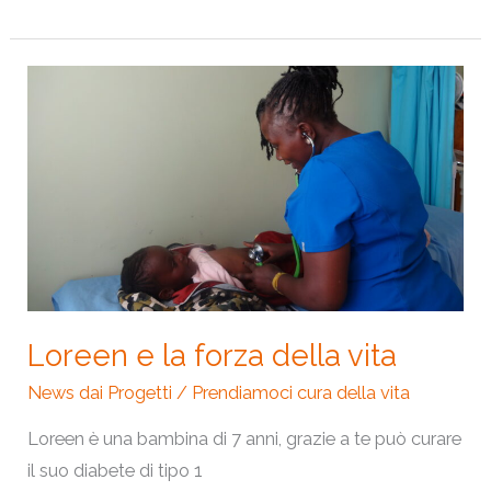
Loreen
e
la
forza
della
vita
Loreen e la forza della vita
News dai Progetti
/
Prendiamoci cura della vita
Loreen è una bambina di 7 anni, grazie a te può curare
il suo diabete di tipo 1