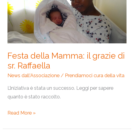
il
grazie
di
sr.
Raffaella
Festa della Mamma: il grazie di
sr. Raffaella
News dall'Associazione
/
Prendiamoci cura della vita
L’iniziativa è stata un successo. Leggi per sapere
quanto è stato raccolto.
Read More »