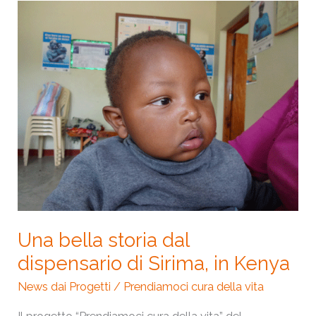
Una
bella
storia
dal
dispensario
di
Sirima,
in
Kenya
Una bella storia dal
dispensario di Sirima, in Kenya
News dai Progetti
/
Prendiamoci cura della vita