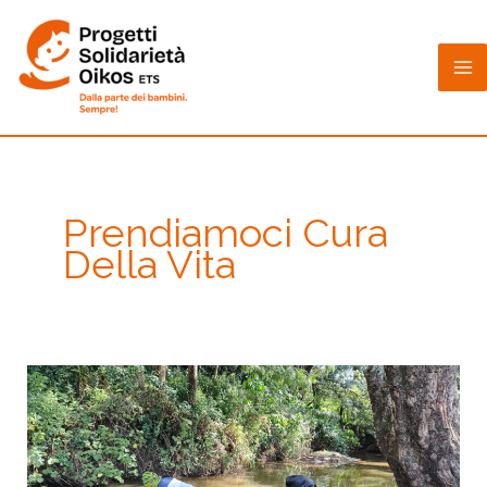
Vai
al
contenuto
Prendiamoci Cura
Della Vita
L’importanza
dell’acqua
potabile