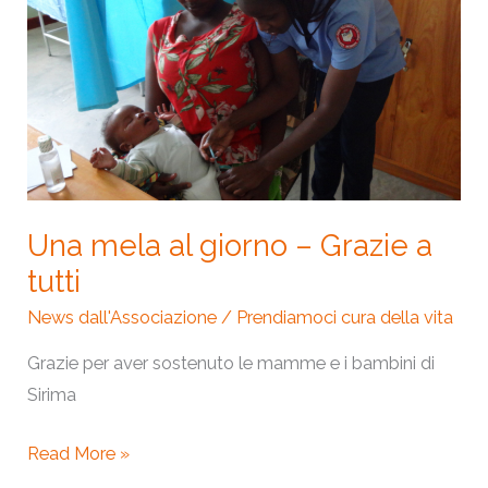
mela
al
giorno
–
Grazie
a
tutti
Una mela al giorno – Grazie a
tutti
News dall'Associazione
/
Prendiamoci cura della vita
Grazie per aver sostenuto le mamme e i bambini di
Sirima
Read More »