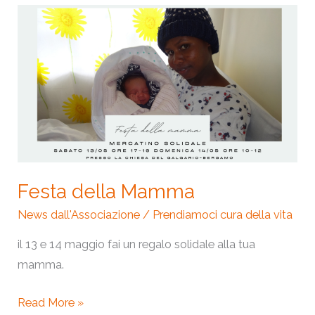
Festa
della
Mamma
Festa della Mamma
News dall'Associazione
/
Prendiamoci cura della vita
il 13 e 14 maggio fai un regalo solidale alla tua
mamma.
Read More »