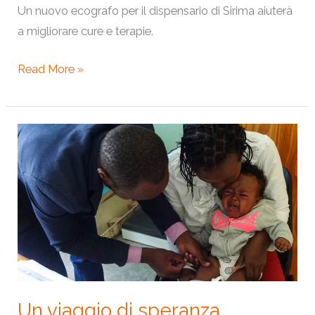
Un nuovo ecografo per il dispensario di Sirima aiuterà
a migliorare cure e terapie.
Read More »
Un
viaggio
di
speranza
Un viaggio di speranza