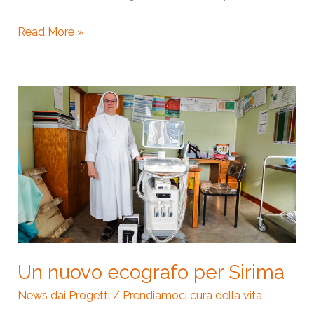
Read More »
Un
nuovo
ecografo
per
Sirima
Un nuovo ecografo per Sirima
News dai Progetti
/
Prendiamoci cura della vita