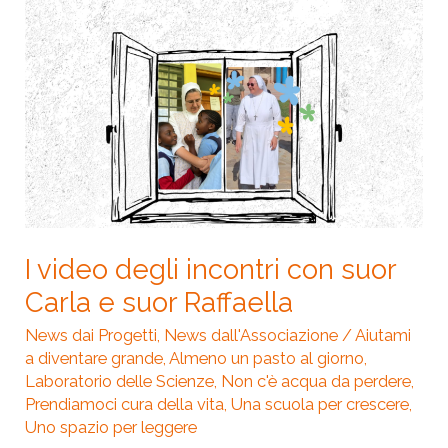
I
video
degli
incontri
con
suor
Carla
e
suor
I video degli incontri con suor
Raffaella
Carla e suor Raffaella
News dai Progetti
,
News dall'Associazione
/
Aiutami
a diventare grande
,
Almeno un pasto al giorno
,
Laboratorio delle Scienze
,
Non c'è acqua da perdere
,
Prendiamoci cura della vita
,
Una scuola per crescere
,
Uno spazio per leggere