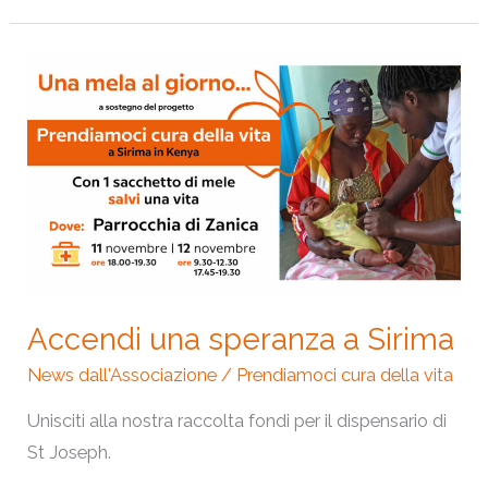
Accendi
una
speranza
a
Sirima
Accendi una speranza a Sirima
News dall'Associazione
/
Prendiamoci cura della vita
Unisciti alla nostra raccolta fondi per il dispensario di
St Joseph.