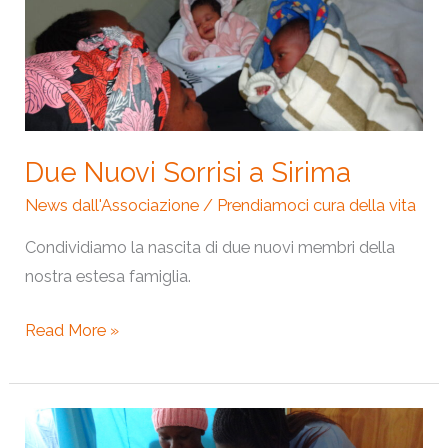
a
Sirima
Due Nuovi Sorrisi a Sirima
News dall'Associazione
/
Prendiamoci cura della vita
Condividiamo la nascita di due nuovi membri della
nostra estesa famiglia.
Read More »
Una