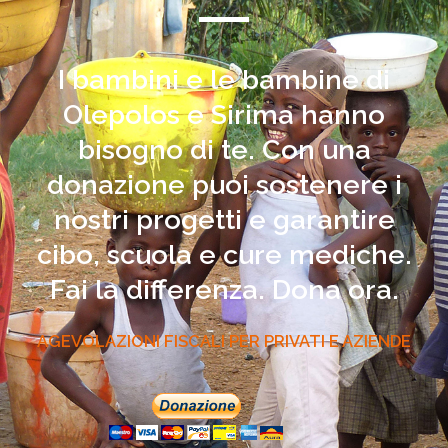
I bambini e le bambine di
Olepolos e Sirima hanno
bisogno di te. Con una
donazione puoi sostenere i
nostri progetti e garantire
cibo, scuola e cure mediche.
Fai la differenza. Dona ora.
AGEVOLAZIONI FISCALI PER PRIVATI E AZIENDE