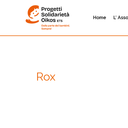
Vai
al
Home
L’ Ass
contenuto
Rox